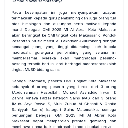
Kamad diawal sambutannya.
Pada kesempatan ini juga menyampaikan ucapan
terimakasih kepada guru pembimbing dan juga orang tua
atas bimbingan dan dukungan serta motivasi kepada
murid. Delegasi OMI 2025 MI Al Abrar Kota Makassar
akan berangkat ke OMI tingkat kota Makassar di
Pondok
Pesantren Multidimensi Al Fakhriyah-Bulurokeng
dengan
semangat juang yang tinggi didampingi oleh kepala
madrasah, guru-guru pembimbing yang selama ini
membersamai. Mereka akan menghadapi pesaing-
pesaing terbaik hari ini dari berbagai madrasah/sekolah
tingkat MI/SD bidang sains.
Sebagai informasi, peserta OMI Tingkat Kota Makassar
sebanyak 6 orang peserta yang terdiri dari 3 orang
(Abdurrahman Hasbullah, Munadil Asshiddiq Irwan &
Zahira Vinaya Faiza) kategori Sains IPAS dan 3 orang
(Muh. Arya Rasya S, Muh. Zuhud Al Ghasali & Qanita
Saniyyah Sanre) kategori Sains Matematika, semoga
perjuangan Delegasi OMI 2025 MI Al Abrar Kota
Makassar dapat memperoleh prestasi gemilang dan
membawa nama baik madrasah hingga tingkat provinsi.